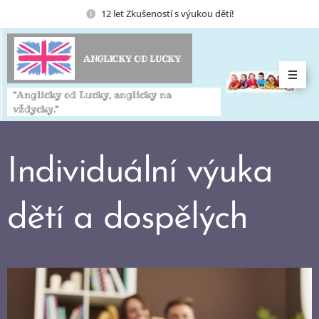
12 let Zkušeností s výukou dětí!
ANGLICKY OD LUCKY
"Anglicky od Lucky, anglicky na
vždycky."
Individuální výuka
dětí a dospělých