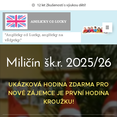
12 let Zkušeností s výukou dětí!
ANGLICKY OD LUCKY
"Anglicky od Lucky, anglicky na
vždycky."
Miličín šk.r. 2025/26
UKÁZKOVÁ HODINA ZDARMA PRO
NOVÉ ZÁJEMCE JE PRVNÍ HODINA
KROUŽKU!